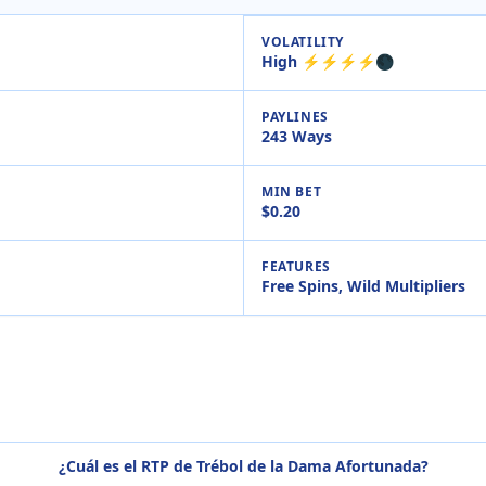
VOLATILITY
High ⚡⚡⚡⚡🌑
PAYLINES
243 Ways
MIN BET
$0.20
FEATURES
Free Spins, Wild Multipliers
¿Cuál es el RTP de Trébol de la Dama Afortunada?