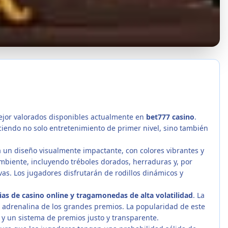
mejor valorados disponibles actualmente en
bet777 casino
.
ciendo no solo entretenimiento de primer nivel, sino también
a un diseño visualmente impactante, con colores vibrantes y
ambiente, incluyendo tréboles dorados, herraduras y, por
s. Los jugadores disfrutarán de rodillos dinámicos y
ias de casino online y tragamonedas de alta volatilidad
. La
a adrenalina de los grandes premios. La popularidad de este
y un sistema de premios justo y transparente.