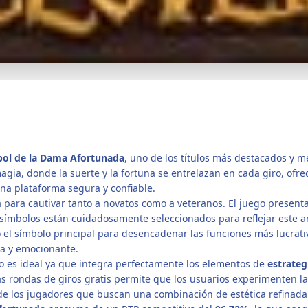
bol de la Dama Afortunada
, uno de los títulos más destacados y 
gia, donde la suerte y la fortuna se entrelazan en cada giro, ofre
a plataforma segura y confiable.
 para cautivar tanto a novatos como a veteranos. El juego present
s símbolos están cuidadosamente seleccionados para reflejar este 
l símbolo principal para desencadenar las funciones más lucrativa
va y emocionante.
lo es ideal ya que integra perfectamente los elementos de
estrateg
s rondas de giros gratis permite que los usuarios experimenten l
de los jugadores que buscan una combinación de estética refinada 