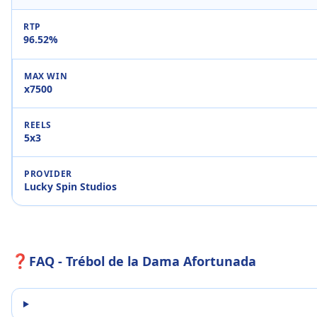
RTP
96.52%
MAX WIN
x7500
REELS
5x3
PROVIDER
Lucky Spin Studios
❓
FAQ - Trébol de la Dama Afortunada