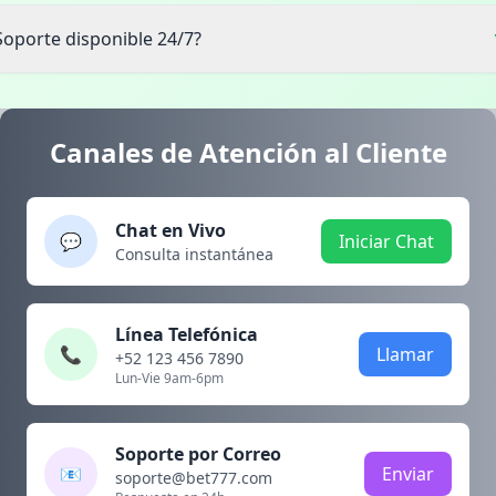
ías hábiles.
í, por seguridad, todos los usuarios deben completar la
erificación KYC antes de realizar transacciones importantes
Soporte disponible 24/7?
uba su documento de identidad y comprobante de domicili
n la sección 'Verificación'.
uestro equipo de soporte está disponible las 24 horas del
ía, los 7 días de la semana. Puede contactarnos mediante
hat en vivo, correo electrónico o línea directa telefónica.
Canales de Atención al Cliente
iempo promedio de respuesta: menos de 5 minutos.
Chat en Vivo
💬
Iniciar Chat
Consulta instantánea
Línea Telefónica
📞
Llamar
+52 123 456 7890
Lun-Vie 9am-6pm
Soporte por Correo
📧
Enviar
soporte@bet777.com