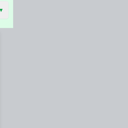
.
▼
o