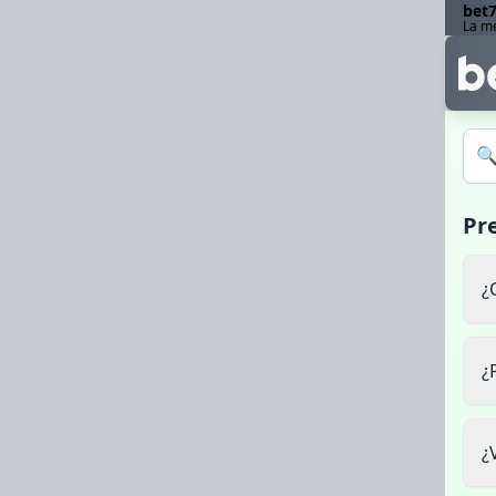
bet7
La me

Pr
¿
P
s
¿
p
c
V
d
¿
v