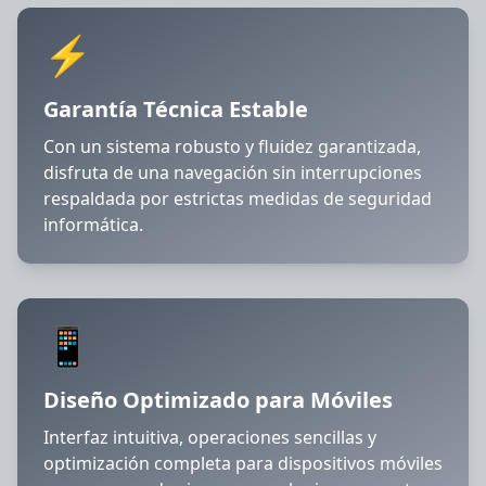
⚡
Garantía Técnica Estable
Con un sistema robusto y fluidez garantizada,
disfruta de una navegación sin interrupciones
respaldada por estrictas medidas de seguridad
informática.
📱
Diseño Optimizado para Móviles
Interfaz intuitiva, operaciones sencillas y
optimización completa para dispositivos móviles