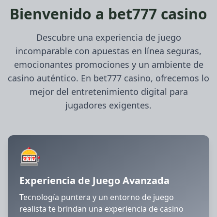
29/06/2026 LuisC*** gano 18,500 MXN 🔥
Bienvenido a bet777 casino
29/06/2026 LuisCa*** recibio bono 1,050 MXN 🎉
29/06/2026 LuisD*** gano 8,000 MXN 🏆
29/06/2026 LuisF*** recibio bono 400 MXN 🎁
Descubre una experiencia de juego
29/06/2026 LuisDi*** pego el jackpot de 139,000 MXN 🚀
incomparable con apuestas en línea seguras,
29/06/2026 LuisJu*** gano 31,500 MXN 💰
emocionantes promociones y un ambiente de
29/06/2026 Jua*** retiro exitoso 9,700 MXN 💸
casino auténtico. En bet777 casino, ofrecemos lo
29/06/2026 LuisR*** recibio bono 1,750 MXN 🎉
mejor del entretenimiento digital para
29/06/2026 LuisAna*** gano 2,000 MXN 💰
29/06/2026 LuisDa*** recibio reembolso 620 MXN 🎊
jugadores exigentes.
29/06/2026 LuisE*** recibio bono 850 MXN 🎁
29/06/2026 LuisCar*** retiro exitoso 8,000 MXN 💸
29/06/2026 LuisAnd*** pego el jackpot de 212,000 MXN 💥
🎰
29/06/2026 Juan*** recibio bono 1,550 MXN ✨
29/06/2026 LuisCarl*** recibio reembolso 740 MXN 🔄
29/06/2026 LuisAnaG*** recibio reembolso 180 MXN 🔄
Experiencia de Juego Avanzada
29/06/2026 LuisSo*** gano 19,500 MXN 💰
Tecnología puntera y un entorno de juego
29/06/2026 LuisCarlo*** gano 21,000 MXN 💰
realista te brindan una experiencia de casino
29/06/2026 LuisJua*** gano 12,000 MXN 🔥