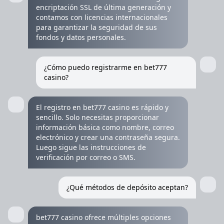
encriptación SSL de última generación y
contamos con licencias internacionales
para garantizar la seguridad de sus
fondos y datos personales.
¿Cómo puedo registrarme en bet777
casino?
El registro en bet777 casino es rápido y
sencillo. Solo necesitas proporcionar
información básica como nombre, correo
electrónico y crear una contraseña segura.
Luego sigue las instrucciones de
verificación por correo o SMS.
¿Qué métodos de depósito aceptan?
bet777 casino ofrece múltiples opciones