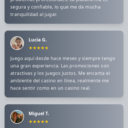
segura y confiable, lo que me da mucha
tranquilidad al jugar.
Lucía G.
★
★
★
★
★
Juego aquí desde hace meses y siempre tengo
una gran experiencia. Las promociones son
atractivas y los juegos justos. Me encanta el
ambiente del casino en línea, realmente me
hace sentir como en un casino real.
Miguel T.
★
★
★
★
★