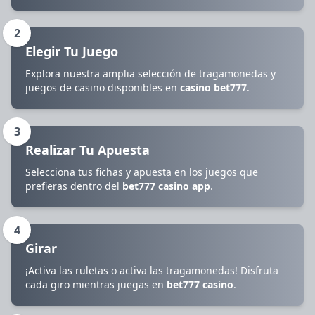
2
Elegir Tu Juego
Explora nuestra amplia selección de tragamonedas y
juegos de casino disponibles en
casino bet777
.
3
Realizar Tu Apuesta
Selecciona tus fichas y apuesta en los juegos que
prefieras dentro del
bet777 casino app
.
4
Girar
¡Activa las ruletas o activa las tragamonedas! Disfruta
cada giro mientras juegas en
bet777 casino
.