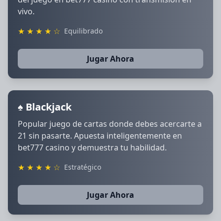
vivo.
★ ★ ★ ★ ☆
Equilibrado
Jugar Ahora
♠ Blackjack
Popular juego de cartas donde debes acercarte a
21 sin pasarte. Apuesta inteligentemente en
bet777 casino y demuestra tu habilidad.
★ ★ ★ ★ ☆
Estratégico
Jugar Ahora