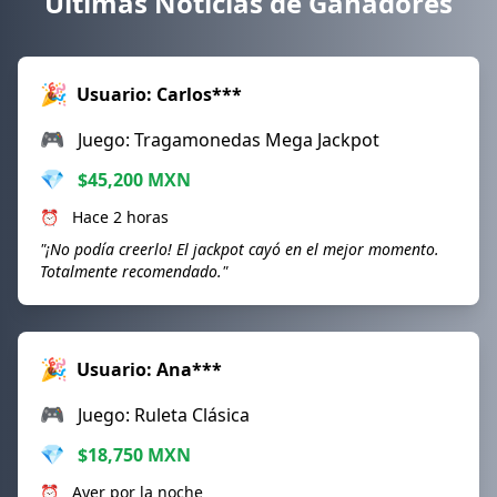
Últimas Noticias de Ganadores
🎉
Usuario: Carlos***
🎮
Juego: Tragamonedas Mega Jackpot
💎
$45,200 MXN
⏰
Hace 2 horas
"¡No podía creerlo! El jackpot cayó en el mejor momento.
Totalmente recomendado."
🎉
Usuario: Ana***
🎮
Juego: Ruleta Clásica
💎
$18,750 MXN
⏰
Ayer por la noche