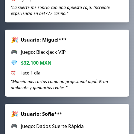
"La suerte me sonrió con una apuesta roja. Increíble
experiencia en bet777 casino."
🎉
Usuario: Miguel***
🎮
Juego: Blackjack VIP
💎
$32,100 MXN
⏰
Hace 1 día
"Manejo mis cartas como un profesional aquí. Gran
ambiente y ganancias reales."
🎉
Usuario: Sofía***
🎮
Juego: Dados Suerte Rápida