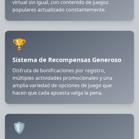
virtual sin igual, con contenido de juegos
29/06/2026 LuisDie*** retiro exitoso 10,300 MXN 💸
populares actualizado constantemente.
29/06/2026 LuisV*** recibio bono 350 MXN ✨
29/06/2026 LuisFe*** gano 14,000 MXN 💰
29/06/2026 LuisFer*** pego el jackpot de 214,000 MXN 💥
29/06/2026 LuisJo*** recibio reembolso 1,000 MXN 💵
29/06/2026 LuisMi*** recibio reembolso 140 MXN 💵
🏆
29/06/2026 LuisCam*** retiro exitoso 8,500 MXN 🏦
29/06/2026 LuisJa*** retiro exitoso 10,900 MXN ✅
Sistema de Recompensas Generoso
29/06/2026 LuisJos*** gano 9,500 MXN 🏆
29/06/2026 LuisMa*** gano 12,000 MXN 🏆
Disfruta de bonificaciones por registro,
29/06/2026 LuisMat*** recibio bono 200 MXN 🎉
múltiples actividades promocionales y una
29/06/2026 JuanN*** recibio bono 1,050 MXN ✨
amplia variedad de opciones de juego que
29/06/2026 LuisX*** recibio reembolso 680 MXN 🎊
hacen que cada apuesta valga la pena.
29/06/2026 LuisCami*** recibio bono 1,550 MXN 🎉
29/06/2026 LuisRi*** retiro exitoso 10,500 MXN 🏦
29/06/2026 LuisFern*** gano 10,500 MXN 💰
29/06/2026 LuisL*** recibio bono 400 MXN 🎉
🛡️
29/06/2026 LuisXi*** gano 15,000 MXN 💰
29/06/2026 LuisFerna*** recibio bono 1,050 MXN ✨