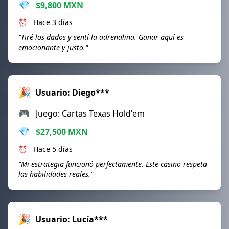
💎
$9,800 MXN
⏰
Hace 3 días
"Tiré los dados y sentí la adrenalina. Ganar aquí es
emocionante y justo."
🎉
Usuario: Diego***
🎮
Juego: Cartas Texas Hold'em
💎
$27,500 MXN
⏰
Hace 5 días
"Mi estrategia funcionó perfectamente. Este casino respeta
las habilidades reales."
🎉
Usuario: Lucía***