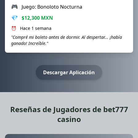
🎮
Juego: Bonoloto Nocturna
💎
$12,300 MXN
⏰
Hace 1 semana
"Compré mi boleto antes de dormir. Al despertar... ¡había
ganado! Increíble."
Descargar Aplicación
Reseñas de Jugadores de bet777
casino