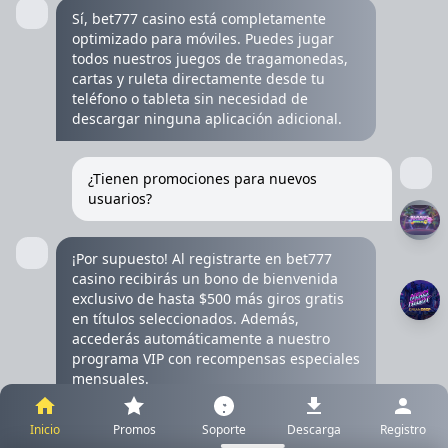
Sí, bet777 casino está completamente
optimizado para móviles. Puedes jugar
todos nuestros juegos de tragamonedas,
cartas y ruleta directamente desde tu
teléfono o tableta sin necesidad de
descargar ninguna aplicación adicional.
¿Tienen promociones para nuevos
usuarios?
¡Por supuesto! Al registrarte en bet777
casino recibirás un bono de bienvenida
exclusivo de hasta $500 más giros gratis
en títulos seleccionados. Además,
accederás automáticamente a nuestro
programa VIP con recompensas especiales
mensuales.
Inicio
Promos
Soporte
Descarga
Registro
¿Cómo puedo contactar al servicio al