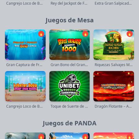
Cangrejo Loco de Bob el Langosta
Rey del Jackpot de Frenesí Pesquero
Extra Gran Salpicadura de Cazar Cangrejos por Dinero
Juegos de Mesa
🔥
🔥
🔥
Gran Captura de Frenesí Pesquero
Gran Bono del Gran Bagre 1000
Riquezas Salvajes Megaways
Cangrejo Loco de Bob el Langosta
Toque de Suerte de Unibet
Dragón Flotante – Año de la Serpiente
Juegos de PANDA
🔥
🔥
🔥