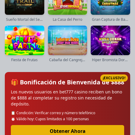
Sueño Mortal del Sendero del Hombre Muerto
La Casa del Perro
Gran Captura de Bagre Navideño
Fiesta de Frutas
Cabaña del Cangrejo Loco de Bob el Langosta
Hiper Bromista Dorado del Relámpago
¡EXCLUSIVO!
🎁 Bonificación de Bienvenida de $888
Los nuevos usuarios en bet777 casino reciben un bono
de $888 al completar su registro sin necesidad de
depósito.
📋 Condición: Verificar correo y número telefónico
⏰ Válido hoy: Cupos limitados a 100 personas
Obtener Ahora